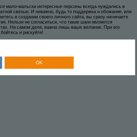
 Все мало-мальски интересные персоны всегда нуждались в
атной связью. И неважно, будь то поддержка и обожание, или
етесь в создании своего личного сайта, вы сразу начинаете
гия. Нельзя не согласиться, что такие шаги являются
ктах. На самом деле, важно лишь ваше желание. При его
 бойтесь и рискуйте!
OK