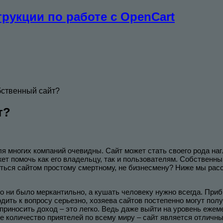
рукции по работе с OpenCart
бственный сайт?
т?
я многих компаний очевидны. Сайт может стать своего рода наг
жет помочь как его владельцу, так и пользователям. Собственн
иться сайтом простому смертному, не бизнесмену? Ниже мы рас
о ни было меркантильно, а кушать человеку нужно всегда. При
ть к вопросу серьезно, хозяева сайтов постепенно могут полу
 приносить доход – это легко. Ведь даже выйти на уровень еже
е количество приятелей по всему миру – сайт является отлич