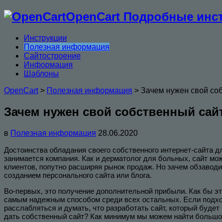
OpenCart Подробные инст
Инструкции
Полезная информация
Сайтостроение
Информация
Шаблоны
OpenCart
>
Полезная информация
>
Зачем нужен свой со
Зачем нужен свой собственный сай
в
Полезная информация
28.06.2020
Достоинства обладания своего собственного интернет-сайта дл
занимается компания. Как и дерматолог для больных, сайт мо
клиентов, попутно расширяя рынок продаж. Но зачем обзавод
созданием персонального сайта или блога.
Во-первых, это получение дополнительной прибыли. Как бы эт
самым надежным способом среди всех остальных. Если подходи
расслабляться и думать, что разработать сайт, который будет
дать собственный сайт? Как минимум мы можем найти большо