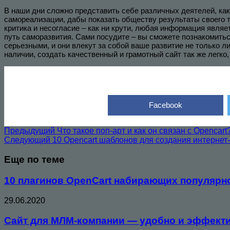
В наши дни сложно представить себе различных деятелей, как 
самореализации, дабы показать обществу результаты своего тр
критика и несогласие – как ни крути, любая информация являе
путь саморазвития. Сами посудите – вы сможете познакомиться
серьезными, и они влекут за собой ваше развитие не только л
наличии, создать качественный и грамотный сайт так же легко,
Facebook
Предыдущий
Что такое поп-арт и как он связан с Opencart
Следующий
10 Opencart шаблонов для создания интернет
Еще по теме
10 плагинов OpenCart набирающих популярн
29.06.2020
Сайт для МЛМ-компании — удобно и эффекти