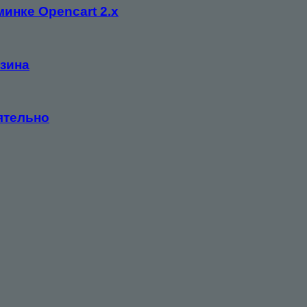
инке Opencart 2.x
азина
ятельно