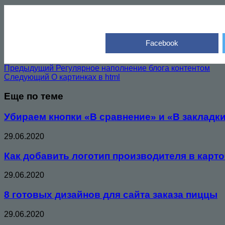
Facebook
Предыдущий
Регулярное наполнение блога контентом
Следующий
О картинках в html
Еще по теме
Убираем кнопки «В сравнение» и «В закладки
29.06.2020
Как добавить логотип производителя в карточ
29.06.2020
8 готовых дизайнов для сайта заказа пиццы
29.06.2020