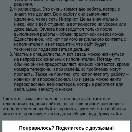
решения.
Фрилансеры. Это очень грамотные ребята, которые
знают, что делают. Всю работу они выполняют
удалённо, через сеть Интернет. Цены значительно
ниже, чем в веб-студиях, а вот качество на уровне или
даже выше. Оплата производится только после
выполнения работы – обман практически невозможен.
Единственное, что нет прямого визуального контакта с
исполнителем и нет гарантий, что сайт будет
технически поддерживаться дальше.
Частные специалисты. А вот здесь можно наткнуться
на непрофессиональных исполнителей. Потому что
обычно они не предоставляют никаких контактов, кроме
номера телефона, и при малейших проблемах могут
пропасть. Также не понятно, кто исполняет эту работу –
новичок или профессионал. Но и здесь можно найти
первоклассных веб-мастеров, которые работают для
себя. Цены зачастую низкие.
Так как вы заказчик, вам не стоит знать все тонкости
технологии создания сайтов, но вот при первом разговоре с
исполнителем попробуйте спросить, применяет он шаблоны
или нет и гарантирует ли он дальнейшую поддержку сайта.
Понравилось? Поделитесь с друзьями!